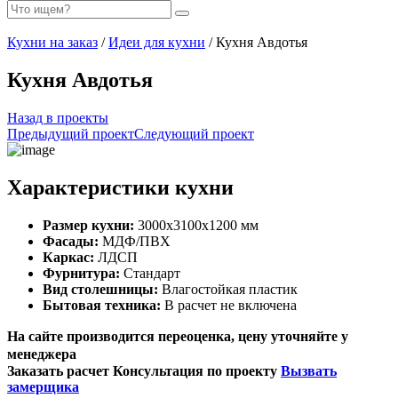
Кухни на заказ
/
Идеи для кухни
/ Кухня Авдотья
Кухня Авдотья
Назад в проекты
Предыдущий проект
Следующий проект
Характеристики кухни
Размер кухни:
3000х3100х1200 мм
Фасады:
МДФ/ПВХ
Каркас:
ЛДСП
Фурнитура:
Стандарт
Вид столешницы:
Влагостойкая пластик
Бытовая техника:
В расчет не включена
На сайте производится переоценка, цену уточняйте у
менеджера
Заказать расчет
Консультация по проекту
Вызвать
замерщика