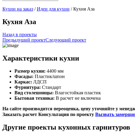
Кухни на заказ
/
Идеи для кухни
/ Кухня Аза
Кухня Аза
Назад в проекты
Предыдущий проект
Следующий проект
Характеристики кухни
Размер кухни:
4400 мм
Фасады:
Пластик/шпон
Каркас:
ЛДСП
Фурнитура:
Стандарт
Вид столешницы:
Влагостойкая пластик
Бытовая техника:
В расчет не включена
На сайте производится переоценка, цену уточняйте у менед
Заказать расчет
Консультация по проекту
Вызвать замерщи
Другие проекты кухонных гарнитуров