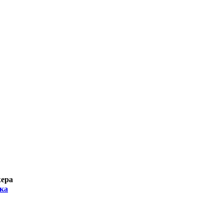
жера
ка